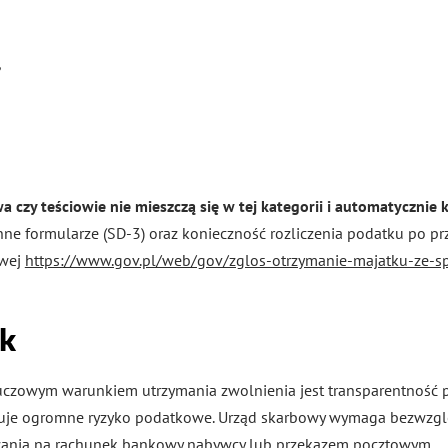
,
wa czy teściowie nie mieszczą się w tej kategorii i automatycznie 
ne formularze (SD-3) oraz konieczność rozliczenia podatku po p
owej
https://www.gov.pl/web/gov/zglos-otrzymanie-majatku-ze-s
ek
uczowym warunkiem utrzymania zwolnienia jest transparentność p
eneruje ogromne ryzyko podatkowe. Urząd skarbowy wymaga bezw
zania na rachunek bankowy nabywcy lub przekazem pocztowym.