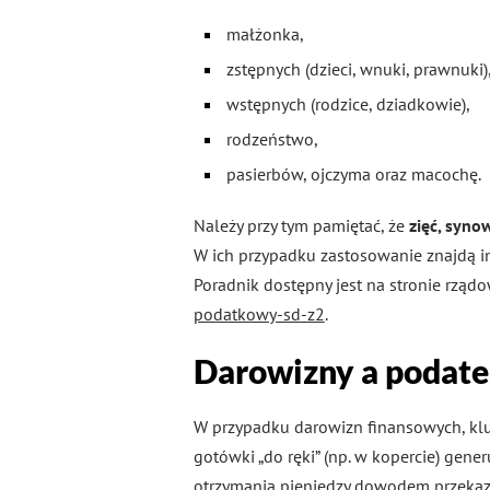
małżonka,
zstępnych (dzieci, wnuki, prawnuki)
wstępnych (rodzice, dziadkowie),
rodzeństwo,
pasierbów, ojczyma oraz macochę.
Należy przy tym pamiętać, że
zięć, syno
W ich przypadku zastosowanie znajdą in
Poradnik dostępny jest na stronie rząd
podatkowy-sd-z2
.
Darowizny a podat
W przypadku darowizn finansowych, kl
gotówki „do ręki” (np. w kopercie) g
otrzymania pieniędzy dowodem przeka