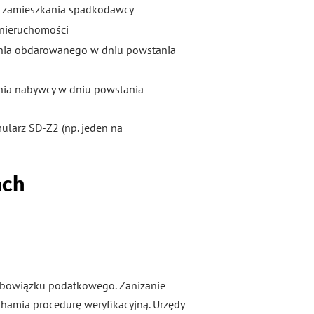
a zamieszkania spadkodawcy
 nieruchomości
nia obdarowanego w dniu powstania
nia nabywcy w dniu powstania
mularz SD-Z2 (np. jeden na
ach
 obowiązku podatkowego. Zaniżanie
chamia procedurę weryfikacyjną. Urzędy