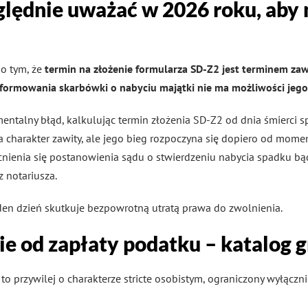
lędnie uważać w 2026 roku, aby n
 o tym, że
termin na złożenie formularza SD-Z2 jest terminem zaw
formowania skarbówki o nabyciu majątki nie ma możliwości jego
ntalny błąd, kalkulując termin złożenia SD-Z2 od dnia śmierci 
a charakter zawity, ale jego bieg rozpoczyna się dopiero od mom
ienia się postanowienia sądu o stwierdzeniu nabycia spadku bą
 notariusza.
den dzień skutkuje bezpowrotną utratą prawa do zwolnienia.
e od zapłaty podatku – katalog 
o przywilej o charakterze stricte osobistym, ograniczony wyłączn