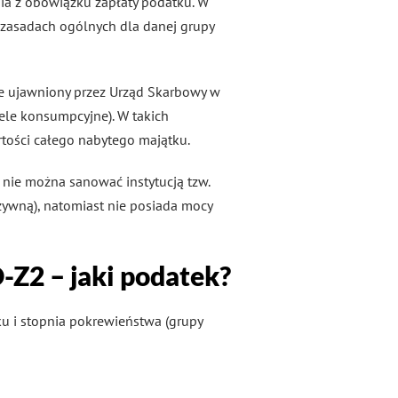
ia z obowiązku zapłaty podatku. W
 zasadach ogólnych dla danej grupy
nie ujawniony przez Urząd Skarbowy w
cele konsumpcyjne). W takich
tości całego nabytego majątku.
 nie można sanować instytucją tzw.
zywną), natomiast nie posiada mocy
-Z2 – jaki podatek?
u i stopnia pokrewieństwa (grupy