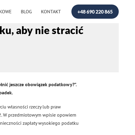
DKOWE
BLOG
KONTAKT
+48 690 220 865
u, aby nie stracić
pełnić jeszcze obowiązek podatkowy?”.
spadek.
iu własności rzeczy lub praw
Z2. W przedmiotowym wpisie opowiem
onieczności zapłaty wysokiego podatku