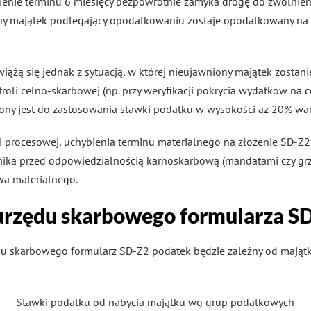
pienie terminu 6 miesięcy bezpowrotnie zamyka drogę do zwolnien
zony majątek podlegający opodatkowaniu zostaje opodatkowany na
wiążą się jednak z sytuacją, w której nieujawniony majątek zosta
roli celno-skarbowej (np. przy weryfikacji pokrycia wydatków na 
ny jest do zastosowania stawki podatku w wysokości aż 20% war
i procesowej, uchybienia terminu materialnego na złożenie SD-Z2
tnika przed odpowiedzialnością karnoskarbową (mandatami czy gr
wa materialnego.
urzędu skarbowego formularza SD
u skarbowego formularz SD-Z2 podatek będzie zależny od majątk
Stawki podatku od nabycia majątku wg grup podatkowych