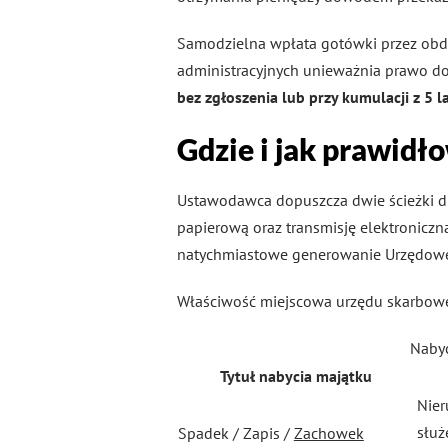
Samodzielna wpłata gotówki przez obda
administracyjnych unieważnia prawo do 
bez zgłoszenia lub przy kumulacji z 5 l
Gdzie i jak prawidł
Ustawodawca dopuszcza dwie ścieżki dl
papierową oraz transmisję elektroniczn
natychmiastowe generowanie Urzędoweg
Właściwość miejscowa urzędu skarbowe
Nabyc
Tytuł nabycia majątku
Nier
służ
Spadek / Zapis /
Zachowek