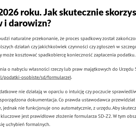
026 roku. Jak skutecznie skorzys
 i darowizn?
budzi naturalne przekonanie, że proces spadkowy został zakończo
lszych działań czy jakichkolwiek czynności czy zgłoszeń w szcze
ry może kosztować spadkobiercę konieczność zapłacenia podatku.
nia o nabyciu własności rzeczy lub praw majątkowych do Urzędu
pl/podatki-osobiste/sd/formularze
).
atkowe nie działają w oparciu o intuicję czy poczucie sprawiedli
 sporządzona dokumentacja. Co prawda ustawodawca przewidział 
 jednak nie funkcjonuje ono automatycznie, z urzędu. Aby skutec
kluczowe jest prawidłowe złożenie formularza SD-Z2. W tym obs
się uchybień formalnych.