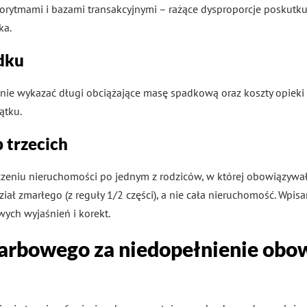
rytmami i bazami transakcyjnymi – rażące dysproporcje poskutk
ka.
dku
elnie wykazać długi obciążające masę spadkową oraz koszty opieki
ątku.
 trzecich
ziczeniu nieruchomości po jednym z rodziców, w której obowiąz
iał zmarłego (z reguły 1/2 części), a nie cała nieruchomość. Wp
wych wyjaśnień i korekt.
karbowego za niedopełnienie ob