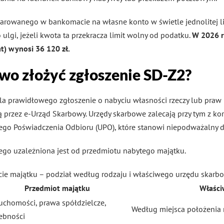
rowanego w bankomacie na własne konto w świetle jednolitej li
ulgi, jeżeli kwota ta przekracza limit wolny od podatku.
W 2026 r
at) wynosi 36 120 zł.
owo złożyć zgłoszenie SD-Z2?
a prawidłowego zgłoszenie o nabyciu własności rzeczy lub praw m
ą przez e-Urząd Skarbowy. Urzędy skarbowe zalecają przy tym z ko
o Poświadczenia Odbioru (UPO), które stanowi niepodważalny 
go uzależniona jest od przedmiotu nabytego majątku.
ie majątku – podział według rodzaju i właściwego urzędu skar
Przedmiot majątku
Właści
uchomości, prawa spółdzielcze,
Według miejsca położenia
ebności