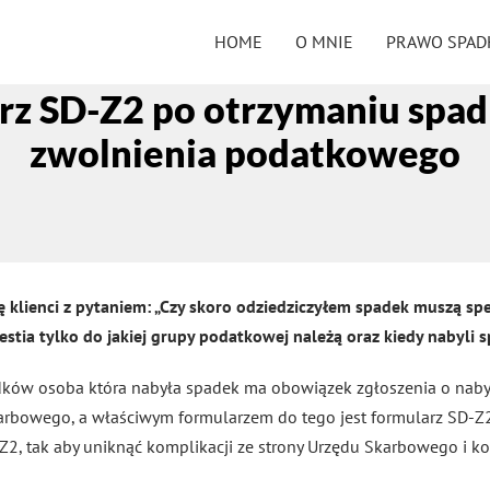
HOME
O MNIE
PRAWO SPA
z SD-Z2 po otrzymaniu spadk
zwolnienia podatkowego
się klienci z pytaniem: „Czy skoro odziedziczyłem spadek muszą s
stia tylko do jakiej grupy podatkowej należą oraz kiedy nabyli 
ków osoba która nabyła spadek ma obowiązek zgłoszenia o nabyc
arbowego, a właściwym formularzem do tego jest formularz SD-
Z2, tak aby uniknąć komplikacji ze strony Urzędu Skarbowego i k