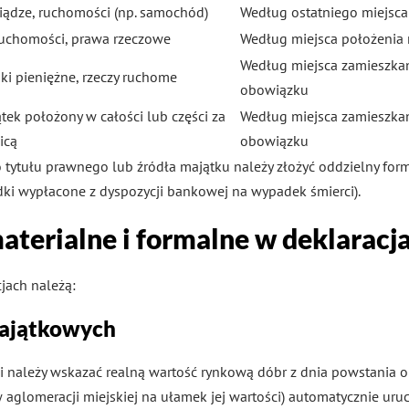
iądze, ruchomości (np. samochód)
Według ostatniego miejsc
uchomości, prawa rzeczowe
Według miejsca położenia
Według miejsca zamieszka
ki pieniężne, rzeczy ruchome
obowiązku
tek położony w całości lub części za
Według miejsca zamieszka
icą
obowiązku
o tytułu prawnego lub źródła majątku należy złożyć oddzielny for
dki wypłacone z dyspozycji bankowej na wypadek śmierci).
aterialne i formalne w deklaracj
jach należą:
ajątkowych
cji należy wskazać realną wartość rynkową dóbr z dnia powstania
aglomeracji miejskiej na ułamek jej wartości) automatycznie uru